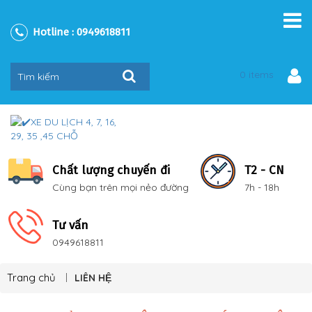
Hotline :
0949618811
0 items
Chất lượng chuyến đi
T2 - CN
Cùng bạn trên mọi nẻo đường
7h - 18h
Tư vấn
0949618811
Trang chủ
LIÊN HỆ