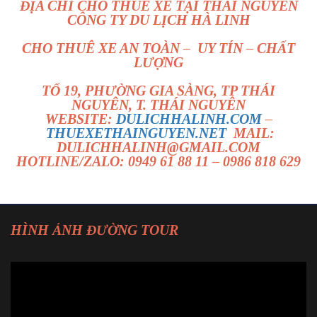
ĐỊA CHỈ CHO THUÊ XE TẠI THÁI NGUYÊN
CÔNG TY DU LỊCH HÀ LINH
CHO THUÊ XE AN TOÀN – UY TÍN – CHẤT
LƯỢNG
TỔ 19, PHƯỜNG GIA SÀNG, TP THÁI
NGUYÊN, T. THÁI NGUYÊN
WEBSITE:
DULICHHALINH.COM
–
THUEXETHAINGUYEN.NET
MAIL:
DULICHHALINH@GMAIL.COM
HOTLINE/ZALO: 0949 61 88 11 – 0986 818 629
HÌNH ẢNH ĐƯỜNG TOUR