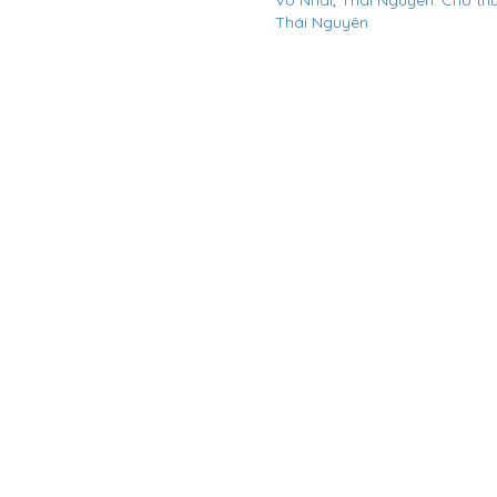
Võ Nhai
,
Thái Nguyên. Cho thuê
Thái Nguyên