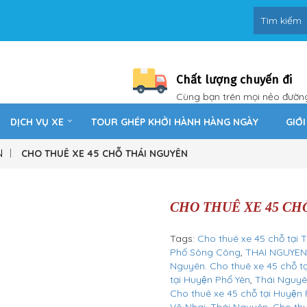
Chất lượng chuyến đi
Cùng bạn trên mọi nẻo đườn
DỊCH VỤ XE
TOUR GHÉP KHỞI HÀNH HÀNG NGÀY
GIỚI
N
CHO THUÊ XE 45 CHỖ THÁI NGUYÊN
CHO THUÊ XE 45 CH
Tags:
Cho thuê xe 45 chỗ tại T
Phố Sông Công
,
THAI NGUYEN
Nguyên. Cho thuê xe 45 chỗ tại
tại Huyện Phổ Yên
,
Thái Nguyên
Cho thuê xe 45 chỗ tại Huyện