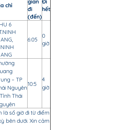
gian
Đi
ịa chỉ
đi
hết
(đến)
HU 6
T.NINH
0
IANG,
6:05
giờ
.NINH
IANG
hường
uang
4
rung – TP
10:5
giờ
hái Nguyên
 Tỉnh Thái
guyên
n là số giờ đi từ điểm
kỳ bên dưới. Xin cảm