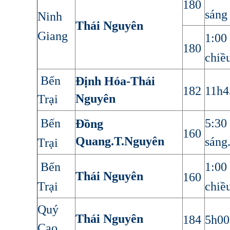
180
sáng
Ninh
Thái Nguyên
Giang
1:00
180
chiề
Bến
Định Hóa-Thái
182
11h4
Nguyên
Trại
Bến
5:30
Đồng
160
Quang.T.Nguyên
sáng
Trại
Bến
1:00
Thái Nguyên
160
Trại
chiề
Quý
Thái Nguyên
184
5h00
Cao