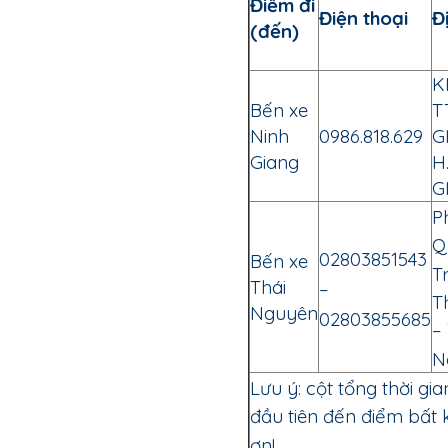
Điểm đi
Điện thoại
Đ
(đến)
K
Bến xe
T
Ninh
0986.818.629
G
Giang
H
G
P
Q
02803851543
Bến xe
T
Thái
–
T
Nguyên
02803855685
–
N
Lưu ý: cột tổng thời gia
đầu tiên đến điểm bất 
ơn!