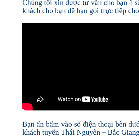
Chúng tôi xin được tư vấn cho bạn 1 s
khách cho bạn để bạn gọi trực tiếp ch
Bạn ấn bấm vào số điện thoại bên dướ
khách tuyến Thái Nguyên – Bắc Giang