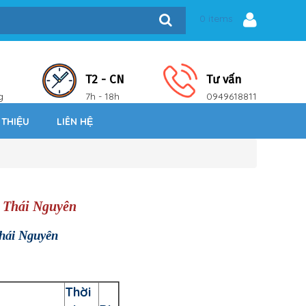
0 items
T2 - CN
Tư vấn
g
7h - 18h
0949618811
 THIỆU
LIÊN HỆ
 Thái Nguyên
hái Nguyên
Thời