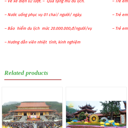
– Vé xe điện 02 lượt. – Quà tặng mũ du lịch.
– Trẻ em
– N­ước uống phục vụ 01 chai/ người/ ngày.
– Trẻ em 
– Bảo hiểm du lịch mức 20.000.000,đ/ng­ười/vụ
– Trẻ em 
– Hư­ớng dẫn viên nhiệt tình, kinh nghiệm
Related products