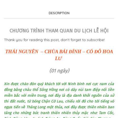
DESCRIPTION
CHƯƠNG TRÌNH THAM QUAN DU LỊCH LỄ HỘI
Thank you for reading this post, don't forget to subscribe!
THÁI NGUYÊN – CHÙA BÁI ĐÍNH – CỐ ĐÔ HOA
LƯ
(01 ngày)
Xin được chào đón quý khách tới với Ninh bình nơi cực nam của
đồng bằng châu thổ Sông Hồng nơi có dãy núi tam điệp nối liền
miền bắc với miền trung, nơi đây là địa danh khởi nguồn của sử
thi đất nước, từ bóng Chận Cờ Lau, chiếu rời đô cho tới tiếng vó
ngựa tiến về Thăng Long một thủa, nơi đây được thiên nhiên ban
tăng cho những bức tranh thiên nhiên thủy mặc như: Tam Cốc,