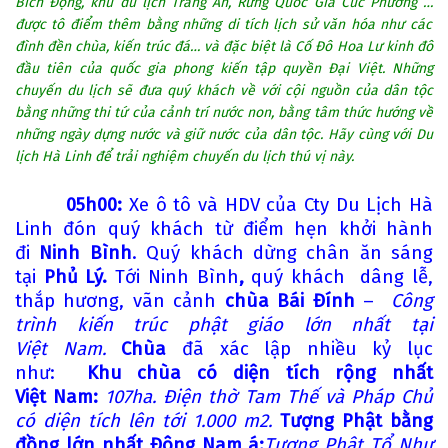
Bích Động, khu du lịch Tràng An, Rừng Quốc Giá Cúc Phương
…
được tô điểm thêm bằng những di tích lịch sử văn hóa như các
đình đền chùa, kiến trúc đá
…
và đặc biệt là Cố Đô Hoa Lư kinh đô
đầu tiên của quốc gia phong kiến tập quyền Đại Việt. Những
chuyến du lịch sẽ đưa quý khách về với cội nguồn của dân tộc
bằng những thi tứ của cảnh trí nước non, bằng tâm thức hướng về
những ngày dựng nước và giữ nước của dân tộc. Hãy cùng với Du
lịch Hà Linh để trải nghiệm chuyến du lịch thú vị này.
05h00:
Xe ô tô và HDV của
Cty Du Lịch Hà
Linh đón quý khách từ điểm hẹn khởi hành
đi
Ninh Bình
. Quý khách dừng chân ăn sáng
tại
Phủ Lý.
Tới Ninh Bình
,
quý khách dâng lễ,
thắp hương, vãn cảnh
chùa Bái Đính
–
Công
trình kiến trúc phật giáo lớn nhất tại
Việt Nam.
Chùa
đã xác lập nhiều kỷ lục
như:
Khu chùa có diện tích rộng nhất
Việt Nam:
107ha. Điện thờ Tam Thế và Pháp Chủ
có diện tích lên tới 1.000 m2.
Tượng Phật bằng
đồng lớn nhất Đông Nam á:
Tượng Phật Tổ Như