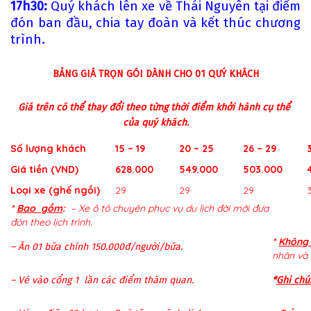
17h30:
Quý khách lên xe về Thái Nguyên tại điểm
đón ban đầu, chia tay đoàn và kết thúc chương
trình.
BẢNG GIÁ TRỌN GÓI DÀNH CHO 01 QUÝ KHÁCH
Giá trên có thể thay đổi theo từng thời điểm khởi hành cụ thể
của quý khách.
Số lượng khách
15 – 19
20 – 25
26 – 29
Giá tiền (VND)
628.000
549.000
503.000
Loại xe (ghế ngồi)
29
29
29
*
Bao gồm
:
– Xe ô tô chuyên phục vụ du lịch đời mới đư­a
đón theo lịch trình.
*
Không
– Ăn 01 bữa chính 150.000đ/ngư­ời/bữa.
nhân và 
– Vé vào cổng 1 lần các điểm thăm quan.
*
Ghi chú